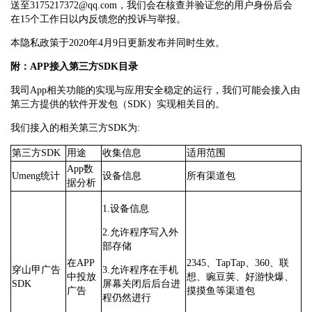
送至3175217372@qq.com，我们会在核查并验证您的用户身份后会
在15个工作日以内反馈您的投诉与举报。
本隐私政策于2020年4月9日更新发布并同时生效。
附：APP接入第三方SDK目录
我司App相关功能的实现与应用安全稳定的运行，我们可能会接入由
第三方提供的软件开发包（SDK）实现相关目的。
我们接入的相关第三方SDK为:
第三方SDK
用途
收集信息
适用范围
App数
Umeng统计
设备信息
所有渠道包
据分析
1.设备信息
2.允许程序写入外
部存储
在APP
2345、TapTap、360、联
穿山甲广告
3.允许程序在手机
中投放
想、豌豆荚、好游快爆、
SDK
屏幕关闭后后台进
广告
摸摸鱼等渠道包
程仍然进行