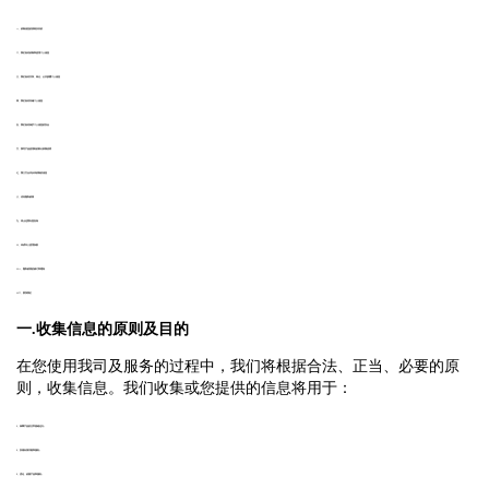
一、收集信息的原则及目的
二、我们如何收集和使用个人信息
三、我们如何共享、转让、公开披露个人信息
四、我们如何存储个人信息
五、我们如何保护个人信息的安全
六、我司产品使用到的部分权限说明
七、第三方合作伙伴收集的信息
八、访问隐私政策
九、停止运营向您告知
十、未成年人使用条款
十一、隐私政策的修订和通知
十二、联系我们
一.收集信息的原则及目的
在您使用我司及服务的过程中，我们将根据合法、正当、必要的原
则，收集信息。我们收集或您提供的信息将用于：
1、保障产品的正常基础运行;
2、实现各项功能和服务;
3、优化、改善产品和服务;