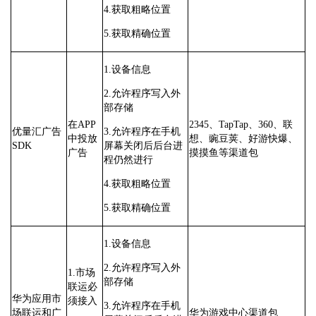
4.获取粗略位置
5.获取精确位置
1.设备信息
2.允许程序写入外
部存储
在APP
2345、TapTap、360、联
优量汇广告
3.允许程序在手机
中投放
想、豌豆荚、好游快爆、
SDK
屏幕关闭后后台进
广告
摸摸鱼等渠道包
程仍然进行
4.获取粗略位置
5.获取精确位置
1.设备信息
2.允许程序写入外
1.市场
部存储
联运必
华为应用市
须接入
3.允许程序在手机
场联运和广
华为游戏中心渠道包