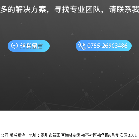
司 版权所有 | 地址：深圳市福田区梅林街道梅亭社区梅华路6号华安园B501 